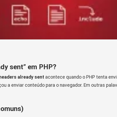
eady sent” em PHP?
headers already sent
acontece quando o PHP tenta env
çou a enviar conteúdo para o navegador. Em outras pala
 comuns)