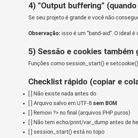
4) “Output buffering” (quando
Se seu projeto é grande e você não consegue 
Observação:
isso é um “band-aid”. O ideal é
5) Sessão e cookies também 
Funções como
session_start()
e
setcookie(
Checklist rápido (copiar e col
[ ] Não existe nada antes do
[ ] Arquivo salvo em UTF-8
sem BOM
[ ] Removi
?>
no final (arquivos PHP puros)
[ ] Não tem
echo/print/var_dump
antes de
he
[ ]
session_start()
está no topo