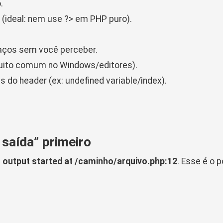
.
o (ideal: nem use
?>
em PHP puro).
aços sem você perceber.
uito comum no Windows/editores).
s do header (ex: undefined variable/index).
saída” primeiro
:
output started at /caminho/arquivo.php:12
. Esse é o 