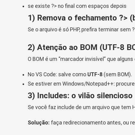
se existe
?>
no final com espaços depois
1) Remova o fechamento
?>
(b
Se o arquivo é só PHP, prefira terminar sem
?
2) Atenção ao BOM (UTF-8 B
O BOM é um “marcador invisível” que alguns
No VS Code: salve como
UTF-8
(sem BOM).
Se estiver em Windows/Notepad++: procure 
3) Includes: o vilão silencioso
Se você faz
include
de um arquivo que tem H
Solução:
faça redirecionamento antes, ou r