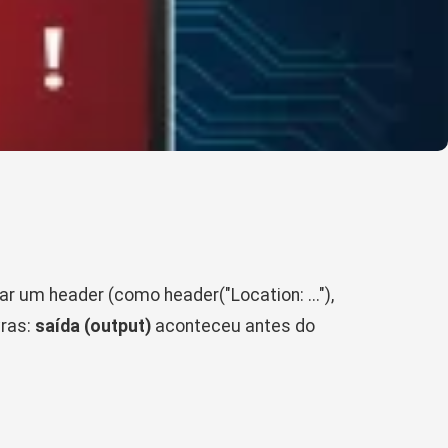
iar um header (como
header("Location: ...")
,
vras:
saída (output)
aconteceu antes do