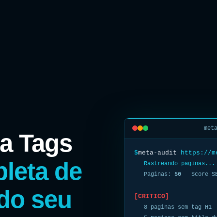
met
ta Tags
$
meta-audit
https://m
leta de
Rastreando paginas..
Paginas:
50
Score S
do seu
[CRITICO]
8 paginas sem tag H1