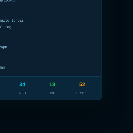
uplicado
muito longas
al tag
raph
mas
34
18
52
INFO
OK
SCORE