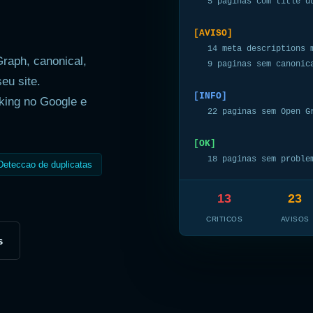
5 paginas com title d
[AVISO]
14 meta descriptions 
Graph, canonical,
9 paginas sem canonic
eu site.
[INFO]
king no Google e
22 paginas sem Open G
[OK]
18 paginas sem proble
Deteccao de duplicatas
13
23
CRITICOS
AVISOS
s