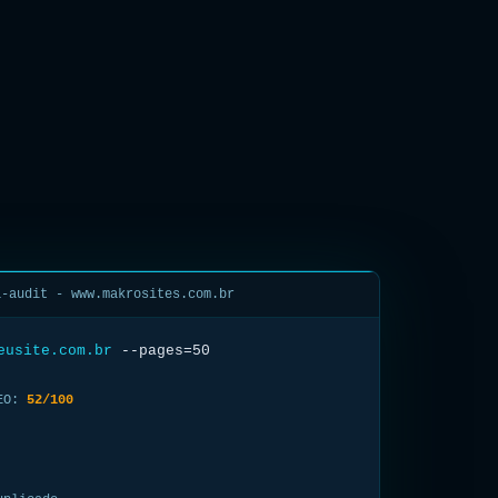
a-audit - www.makrosites.com.br
eusite.com.br
--pages=50
.
|
EO:
52/100