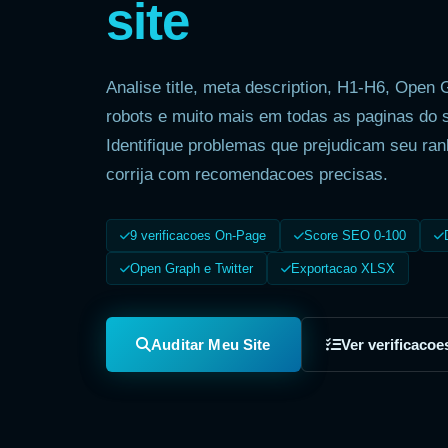
site
Analise title, meta description, H1-H6, Open 
robots e muito mais em todas as paginas do s
Identifique problemas que prejudicam seu ran
corrija com recomendacoes precisas.
9 verificacoes On-Page
Score SEO 0-100
Open Graph e Twitter
Exportacao XLSX
Auditar Meu Site
Ver verificacoe