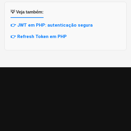
💡 Veja também:
👉 JWT em PHP: autenticação segura
👉 Refresh Token em PHP