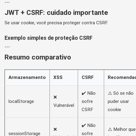
---
JWT + CSRF: cuidado importante
Se usar cookie, você precisa proteger contra CSRF.
Exemplo simples de proteção CSRF
---
Resumo comparativo
Armazenamento
XSS
CSRF
Recomenda
✔️ Não
⚠️ Só se não
❌
localStorage
sofre
puder usar
Vulnerável
CSRF
cookie
✔️ Não
❌
⚠️ Melhor que
sessionStorage
sofre