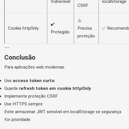
Vulnerável
localStorage
CSRF
⚠️
✔️
Cookie httpOnly
Precisa
✅ Recomend
Protegido
proteção
---
Conclusão
Para aplicações web modernas:
Use
access token curto
Guarde
refresh token em cookie httpOnly
Implemente proteção CSRF
Use HTTPS sempre
Evite armazenar JWT sensível em localStorage se segurança
for prioridade.