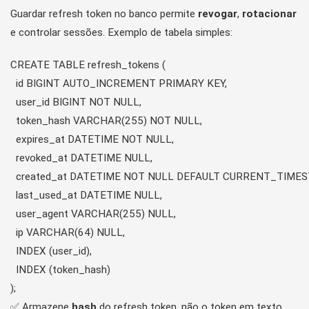
Guardar refresh token no banco permite
revogar
,
rotacionar
e controlar sessões. Exemplo de tabela simples:
CREATE TABLE refresh_tokens (

  id BIGINT AUTO_INCREMENT PRIMARY KEY,

  user_id BIGINT NOT NULL,

  token_hash VARCHAR(255) NOT NULL,

  expires_at DATETIME NOT NULL,

  revoked_at DATETIME NULL,

  created_at DATETIME NOT NULL DEFAULT CURRENT_TIMES
  last_used_at DATETIME NULL,

  user_agent VARCHAR(255) NULL,

  ip VARCHAR(64) NULL,

  INDEX (user_id),

  INDEX (token_hash)

✅ Armazene
hash
do refresh token, não o token em texto