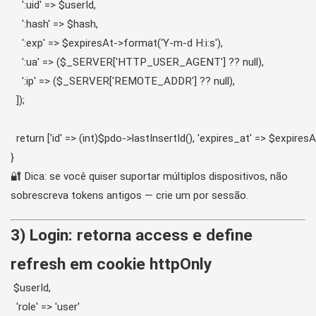
    ':uid' => $userId,

    ':hash' => $hash,

    ':exp' => $expiresAt->format('Y-m-d H:i:s'),

    ':ua' => ($_SERVER['HTTP_USER_AGENT'] ?? null),

    ':ip' => ($_SERVER['REMOTE_ADDR'] ?? null),

  ]);

  return ['id' => (int)$pdo->lastInsertId(), 'expires_at' => $expiresAt
🔐 Dica: se você quiser suportar múltiplos dispositivos, não
sobrescreva tokens antigos — crie um por sessão.
3) Login: retorna access e define
refresh em cookie httpOnly
 $userId,

  'role' => 'user'
