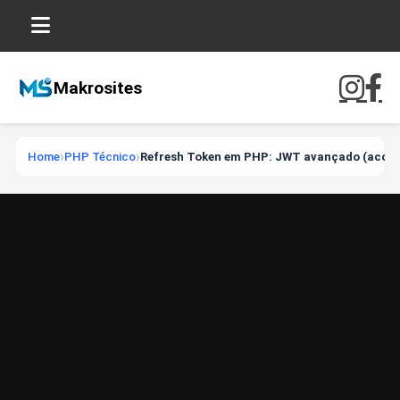
Makrosites
Home
PHP Técnico
Refresh Token em PHP: JWT avançado (access