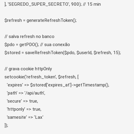
], 'SEGREDO_SUPER_SECRETO', 900); // 15 min

$refresh = generateRefreshToken();

// salva refresh no banco

$pdo = getPDO(); // sua conexão

$stored = saveRefreshToken($pdo, $userId, $refresh, 15);

// grava cookie httpOnly

setcookie('refresh_token', $refresh, [

  'expires' => $stored['expires_at']->getTimestamp(),

  'path' => '/api/auth',

  'secure' => true,

  'httponly' => true,

  'samesite' => 'Lax'

]);
