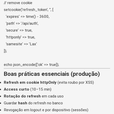
// remove cookie

setcookie('refresh_token', '', [

  'expires' => time() - 3600,

  'path' => '/api/auth',

  'secure' => true,

  'httponly' => true,

  'samesite' => 'Lax'

]);

Boas práticas essenciais (produção)
Refresh em cookie httpOnly
(evita roubo por XSS)
Access curto
(10–15 min)
Rotação do refresh
em cada uso
Guardar
hash
do refresh no banco
Revogação em logout e por dispositivo (sessões)