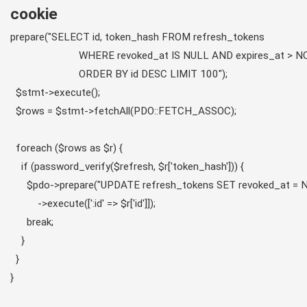
cookie
prepare("SELECT id, token_hash FROM refresh_tokens

                         WHERE revoked_at IS NULL AND expires_at > N
                         ORDER BY id DESC LIMIT 100");

  $stmt->execute();

  $rows = $stmt->fetchAll(PDO::FETCH_ASSOC);

  foreach ($rows as $r) {

    if (password_verify($refresh, $r['token_hash'])) {

      $pdo->prepare("UPDATE refresh_tokens SET revoked_at = NO
          ->execute([':id' => $r['id']]);

      break;

    }

  }

}
