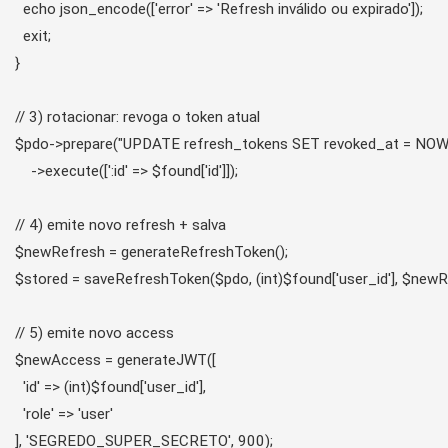
  echo json_encode(['error' => 'Refresh inválido ou expirado']);

  exit;

}

// 3) rotacionar: revoga o token atual

$pdo->prepare("UPDATE refresh_tokens SET revoked_at = NOW(),
    ->execute([':id' => $found['id']]);

// 4) emite novo refresh + salva

$newRefresh = generateRefreshToken();

$stored = saveRefreshToken($pdo, (int)$found['user_id'], $newRe
// 5) emite novo access

$newAccess = generateJWT([

  'id' => (int)$found['user_id'],

  'role' => 'user'

], 'SEGREDO_SUPER_SECRETO', 900);
