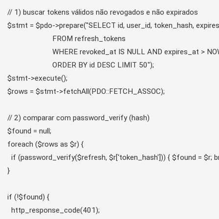
// 1) buscar tokens válidos não revogados e não expirados

$stmt = $pdo->prepare("SELECT id, user_id, token_hash, expires
                       FROM refresh_tokens

                       WHERE revoked_at IS NULL AND expires_at > NOW
                       ORDER BY id DESC LIMIT 50");

$stmt->execute();

$rows = $stmt->fetchAll(PDO::FETCH_ASSOC);

// 2) comparar com password_verify (hash)

$found = null;

foreach ($rows as $r) {

  if (password_verify($refresh, $r['token_hash'])) { $found = $r; br
}

if (!$found) {

  http_response_code(401);
