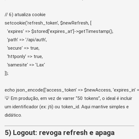
// 6) atualiza cookie

setcookie('refresh_token', $newRefresh, [

  'expires' => $stored['expires_at']->getTimestamp(),

  'path' => '/api/auth',

  'secure' => true,

  'httponly' => true,

  'samesite' => 'Lax'

]);

💡 Em produção, em vez de varrer “50 tokens”, o ideal é incluir
um identificador (ex: jti) ou token_id. Aqui mantive simples e
didático.
5) Logout: revoga refresh e apaga