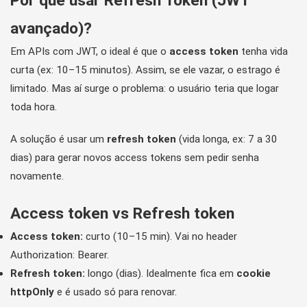
Por que usar Refresh Token (JWT
avançado)?
Em APIs com JWT, o ideal é que o
access token
tenha vida
curta (ex: 10–15 minutos). Assim, se ele vazar, o estrago é
limitado. Mas aí surge o problema: o usuário teria que logar
toda hora.
A solução é usar um
refresh token
(vida longa, ex: 7 a 30
dias) para gerar novos access tokens sem pedir senha
novamente.
Access token vs Refresh token
Access token:
curto (10–15 min). Vai no header
Authorization: Bearer
.
Refresh token:
longo (dias). Idealmente fica em
cookie
httpOnly
e é usado só para renovar.