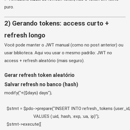
puro.
2) Gerando tokens: access curto +
refresh longo
Você pode manter o JWT manual (como no post anterior) ou
usar biblioteca. Aqui vou usar o mesmo padrão: JWT no
access + refresh aleatório (mais seguro).
Gerar refresh token aleatório
Salvar refresh no banco (hash)
modify("+{$days} days");

  $stmt = $pdo->prepare("INSERT INTO refresh_tokens (user_id, t
                         VALUES (:uid, :hash, :exp, :ua, :ip)");

  $stmt->execute([
