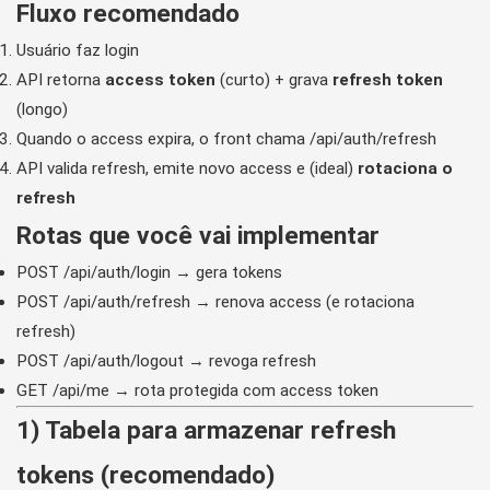
Fluxo recomendado
Usuário faz login
API retorna
access token
(curto) + grava
refresh token
(longo)
Quando o access expira, o front chama
/api/auth/refresh
API valida refresh, emite novo access e (ideal)
rotaciona o
refresh
Rotas que você vai implementar
POST /api/auth/login
→ gera tokens
POST /api/auth/refresh
→ renova access (e rotaciona
refresh)
POST /api/auth/logout
→ revoga refresh
GET /api/me
→ rota protegida com access token
1) Tabela para armazenar refresh
tokens (recomendado)