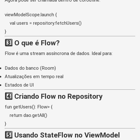
Agora pode ser chamada dentro de coroutine:
viewModelScope.launch {

    val users = repository.fetchUsers()

}
3️⃣ O que é Flow?
Flow é uma stream assíncrona de dados. Ideal para:
Dados do banco (Room)
Atualizações em tempo real
Estados de UI
4️⃣ Criando Flow no Repository
fun getUsers(): Flow
> {

    return dao.getAll()

}
5️⃣ Usando StateFlow no ViewModel