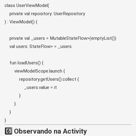
class UserViewModel(

    private val repository: UserRepository

) : ViewModel() {

    private val _users = MutableStateFlow
>(emptyList())

    val users: StateFlow
> = _users

    fun loadUsers() {

        viewModelScope.launch {

            repository.getUsers().collect {

                _users.value = it

            }

        }

    }

}
6️⃣ Observando na Activity