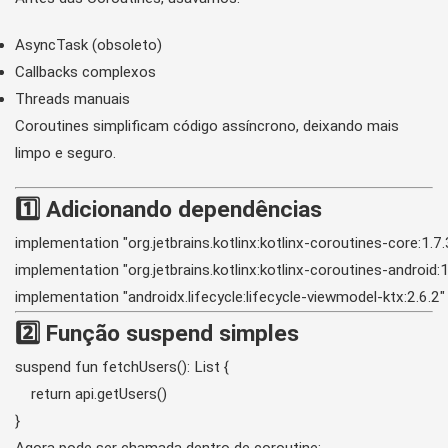
AsyncTask (obsoleto)
Callbacks complexos
Threads manuais
Coroutines simplificam código assíncrono, deixando mais
limpo e seguro.
1️⃣ Adicionando dependências
implementation "org.jetbrains.kotlinx:kotlinx-coroutines-core:1.7.3
implementation "org.jetbrains.kotlinx:kotlinx-coroutines-android:1.
2️⃣ Função suspend simples
suspend fun fetchUsers(): List
 {

    return api.getUsers()

}