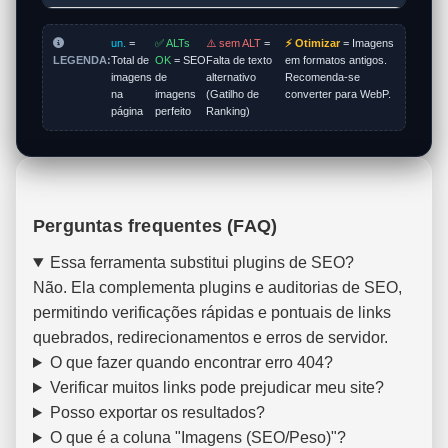
un.
=
✅ ALTs
⚠️ sem ALT
=
⚡ Otimizar
= Imagens
LEGENDA:
Total de
OK
= SEO
Falta de texto
em formatos antigos.
imagens
de
alternativo
Recomenda-se
na
imagens
(Gatilho de
converter para WebP.
página
perfeito
Ranking)
Perguntas frequentes (FAQ)
Essa ferramenta substitui plugins de SEO?
Não. Ela complementa plugins e auditorias de SEO,
permitindo verificações rápidas e pontuais de links
quebrados, redirecionamentos e erros de servidor.
O que fazer quando encontrar erro 404?
Verificar muitos links pode prejudicar meu site?
Posso exportar os resultados?
O que é a coluna "Imagens (SEO/Peso)"?