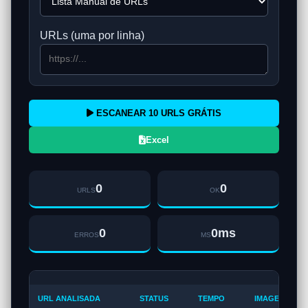
URLs (uma por linha)
ESCANEAR 10 URLS GRÁTIS
Excel
0
0
URLS
OK
0
0ms
ERROS
MS
URL ANALISADA
STATUS
TEMPO
IMAGENS (SE