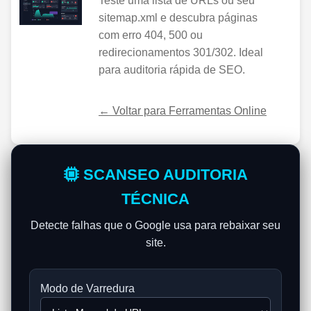
Teste uma lista de URLs ou seu
sitemap.xml e descubra páginas
com erro 404, 500 ou
redirecionamentos 301/302. Ideal
para auditoria rápida de SEO.
← Voltar para Ferramentas Online
SCANSEO AUDITORIA
TÉCNICA
Detecte falhas que o Google usa para rebaixar seu
site.
Modo de Varredura